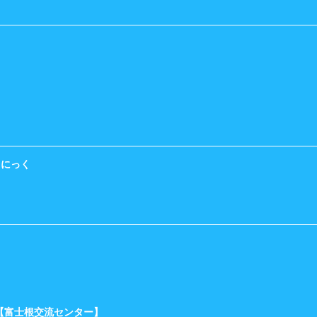
くにっく
）【富士根交流センター】