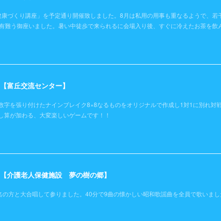
健康づくり講座」を予定通り開催致しました。8月は私用の用事も重なるようで、若
き有難う御座いました。暑い中徒歩で来られるに会場入り後、すぐに冷えたお茶を飲
日）【富丘交流センター】
数字を張り付けたナインブレイク8×8なるものをオリジナルで作成し1対1に別れ対
し算が加わる、大変楽しいゲームです！！
土）【介護老人保健施設 夢の樹の郷】
名の方と大合唱して参りました。40分で9曲の懐かしい昭和歌謡曲を全員で歌いまし