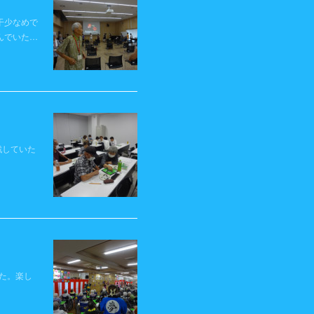
干少なめで
んでいた…
戦していた
た。楽し