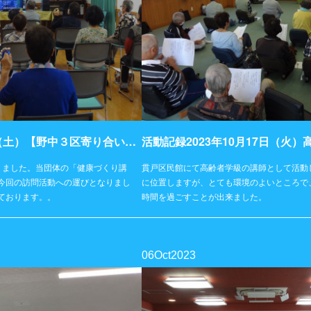
活動記録2023年10月21日（土）【野中３区寄り合い処】
りました。当団体の「健康づくり講
貫戸区民館にて高齢者学級の講師として活動
今回の訪問活動への運びとなりまし
に位置しますが、とても環境のよいところで
ております。。
時間を過ごすことが出来ました。
06
Oct
2023