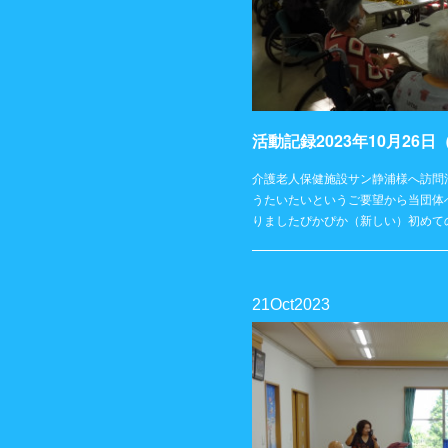
介護老人保健施設サン静浦様へ訪問
うたいたいというご要望から当団体
りましたぴかぴか（新しい）初めて
21
Oct
2023