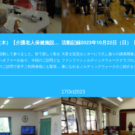
活動記録2023年10月26日（木）【介護老人保健施設サン静浦】
活動して参りました。皆で楽しく歌を
大富士交流センターにて久し振りの講座開催
へオファーがあり、今回のご訪問とな
ファンファンノルディックウォーククラブの
のご訪問で若干ご利用者様にも緊張…
康になれるノルディックウォークのご紹介を
17
Oct
2023