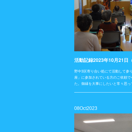
野中3区寄り合い処にて活動して参
座」に参加されている方のご依頼で
た。御縁を大事にしたいと常々思っ
08
Oct
2023