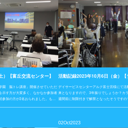
日（土）【富丘交流センター】
学園 脳トレ講座」開催させていただ
デイサービスセンターアルク富士宮様にて活
を示す方が大変多く、なかなか参加者
来となりますので、3年振りでしょうか？カ
初参加の方が2名おられました。も…
週間前に制限付きで解禁となったそうですの
02
Oct
2023