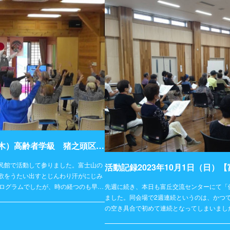
活動記録2023年10月5日（木）高齢者学級 猪之頭区民館
民館で活動して参りました。富士山の
活動記録2023年10月1日（日）
歌をうたい出すとじんわり汗がにじみ
先週に続き、本日も富丘交流センターにて「
プログラムでしたが、時の経つのも早…
ました。同会場で2週連続というのは、かつ
の空き具合で初めて連続となってしまいまし