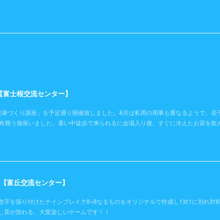
）【富士根交流センター】
健康づくり講座」を予定通り開催致しました。8月は私用の用事も重なるようで、若
き有難う御座いました。暑い中徒歩で来られるに会場入り後、すぐに冷えたお茶を飲
日）【富丘交流センター】
数字を張り付けたナインブレイク8×8なるものをオリジナルで作成し1対1に別れ対
し算が加わる、大変楽しいゲームです！！