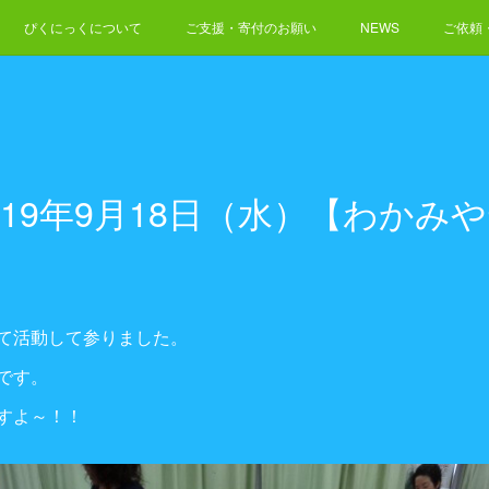
ぴくにっくについて
ご支援・寄付のお願い
NEWS
ご依頼
019年9月18日（水）【わかみ
て活動して参りました。
です。
すよ～！！