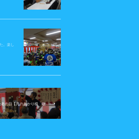
た。楽し
）敬老の日【月のあかり様 敬