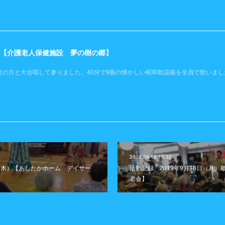
土）【介護老人保健施設 夢の樹の郷】
名の方と大合唱して参りました。40分で9曲の懐かしい昭和歌謡曲を全員で歌いまし
2019.09.16 10:32
日（木）【あしたかホーム デイサー
活動記録 2019年9月16日（月
老会】