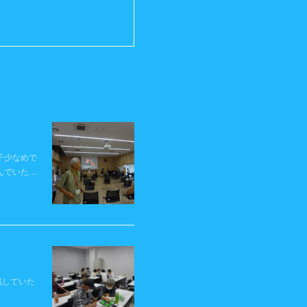
干少なめで
んでいた…
戦していた