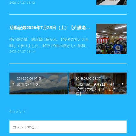
2026.07.27 08:12
活動記録2026年7月25日（土）【介護老人保健施設 夢の樹の郷】
夢の樹の郷 納涼祭に招かれ、140名の方と大合
唱して参りました。40分で9曲の懐かしい昭和…
2026.07.27 03:14
2019.09.06 07:58
2019.09.02 08:37
敬老ウイーク。
活動記録 9月2日（月）
【すどの杜デイサービス
様】
0
コメント