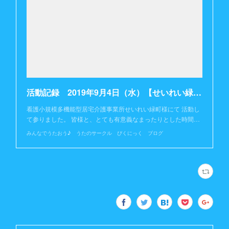
活動記録 2019年9月4日（水）【せいれい緑町様】
看護小規模多機能型居宅介護事業所せいれい緑町様にて 活動し
て参りました。 皆様と、とても有意義なまったりとした時間…
みんなでうたおう♪ うたのサークル ぴくにっく ブログ