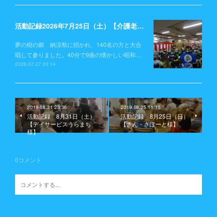
活動記録2026年7月25日（土）【介護老人保健施設 夢の樹の郷】
夢の樹の郷 納涼祭に招かれ、140名の方と大合
唱して参りました。40分で9曲の懐かしい昭和…
2026.07.27 03:14
2019.08.31 23:36
2019.08.25 11:15
活動記録 8月31日（土）
活動記録 8月25日（日）
【デイサービスうらまち
【さん・さぽーと様】
様】
0
コメント