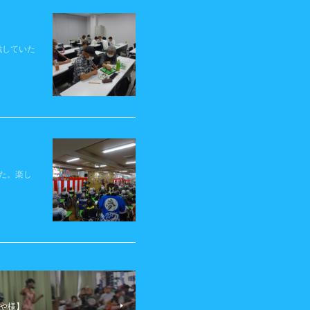
戦していた
た。楽し
みや様】