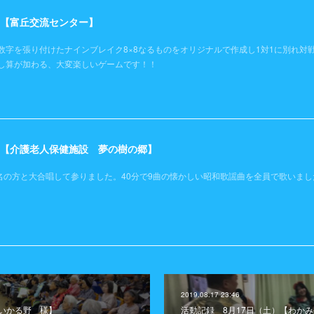
日）【富丘交流センター】
数字を張り付けたナインブレイク8×8なるものをオリジナルで作成し1対1に別れ対
し算が加わる、大変楽しいゲームです！！
土）【介護老人保健施設 夢の樹の郷】
名の方と大合唱して参りました。40分で9曲の懐かしい昭和歌謡曲を全員で歌いまし
2019.08.17 23:46
【いかる野 様】
活動記録 8月17日（土）【わか