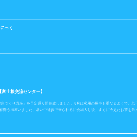
くにっく
）【富士根交流センター】
健康づくり講座」を予定通り開催致しました。8月は私用の用事も重なるようで、若
き有難う御座いました。暑い中徒歩で来られるに会場入り後、すぐに冷えたお茶を飲