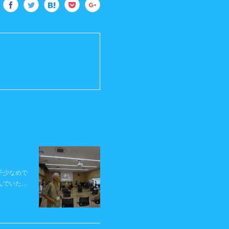
干少なめで
んでいた…