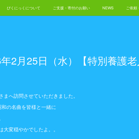
ぴくにっくについて
ご支援・寄付のお願い
NEWS
ご依頼
26年2月25日（水）【特別養護
さまへ訪問させていただきました。
昭和の名曲を皆様と一緒に
。
は大変穏やかでしたよ。。