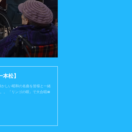
一本松】
懐かしい昭和の名曲を皆様と一緒
。。 「リンゴの唄」で大合唱〓