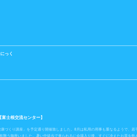
くにっく
）【富士根交流センター】
健康づくり講座」を予定通り開催致しました。8月は私用の用事も重なるようで、若
き有難う御座いました。暑い中徒歩で来られるに会場入り後、すぐに冷えたお茶を飲