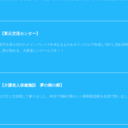
日）【富丘交流センター】
数字を張り付けたナインブレイク8×8なるものをオリジナルで作成し1対1に別れ対
し算が加わる、大変楽しいゲームです！！
土）【介護老人保健施設 夢の樹の郷】
名の方と大合唱して参りました。40分で9曲の懐かしい昭和歌謡曲を全員で歌いまし