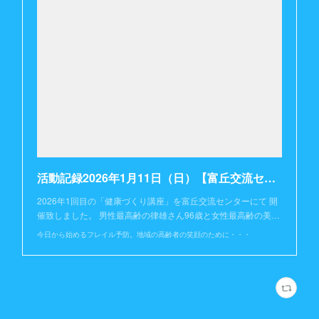
活動記録2026年1月11日（日）【富丘交流センター】
2026年1回目の「健康づくり講座」を富丘交流センターにて 開
催致しました。 男性最高齢の律雄さん96歳と女性最高齢の美…
今日から始めるフレイル予防。地域の高齢者の笑顔のために・・・