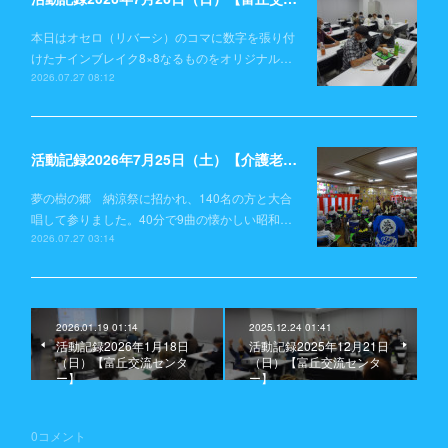
本日はオセロ（リバーシ）のコマに数字を張り付
けたナインブレイク8×8なるものをオリジナル…
2026.07.27 08:12
活動記録2026年7月25日（土）【介護老人保健施設 夢の樹の郷】
夢の樹の郷 納涼祭に招かれ、140名の方と大合
唱して参りました。40分で9曲の懐かしい昭和…
2026.07.27 03:14
2026.01.19 01:14
2025.12.24 01:41
活動記録2026年1月18日
活動記録2025年12月21日
（日）【富丘交流センタ
（日）【富丘交流センタ
ー】
ー】
0
コメント