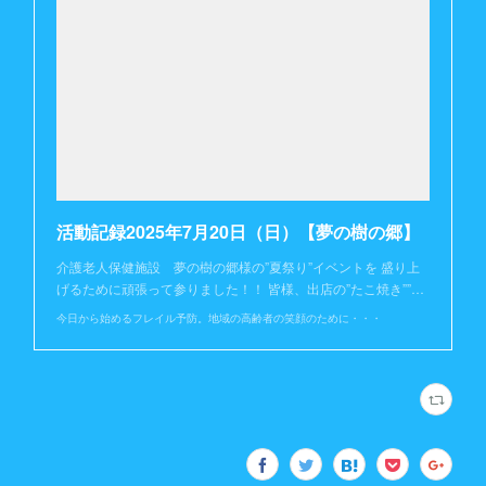
活動記録2025年7月20日（日）【夢の樹の郷】
介護老人保健施設 夢の樹の郷様の”夏祭り”イベントを 盛り上
げるために頑張って参りました！！ 皆様、出店の”たこ焼き””…
今日から始めるフレイル予防。地域の高齢者の笑顔のために・・・