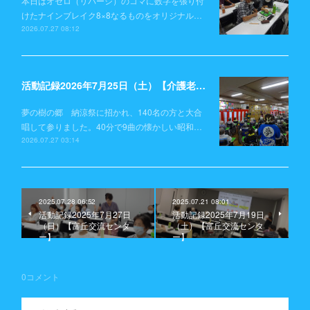
本日はオセロ（リバーシ）のコマに数字を張り付
けたナインブレイク8×8なるものをオリジナル…
2026.07.27 08:12
活動記録2026年7月25日（土）【介護老人保健施設 夢の樹の郷】
夢の樹の郷 納涼祭に招かれ、140名の方と大合
唱して参りました。40分で9曲の懐かしい昭和…
2026.07.27 03:14
2025.07.28 06:52
2025.07.21 08:01
活動記録2025年7月27日
活動記録2025年7月19日
（日）【富丘交流センタ
（土）【富丘交流センタ
ー】
ー】
0
コメント