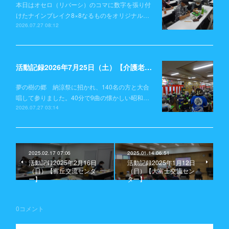
本日はオセロ（リバーシ）のコマに数字を張り付
けたナインブレイク8×8なるものをオリジナル…
2026.07.27 08:12
活動記録2026年7月25日（土）【介護老人保健施設 夢の樹の郷】
夢の樹の郷 納涼祭に招かれ、140名の方と大合
唱して参りました。40分で9曲の懐かしい昭和…
2026.07.27 03:14
2025.02.17 07:06
2025.01.14 06:51
活動記録2025年2月16日
活動記録2025年1月12日
（日）【富丘交流センタ
（日）【大富士交流セン
ー】
ター】
0
コメント