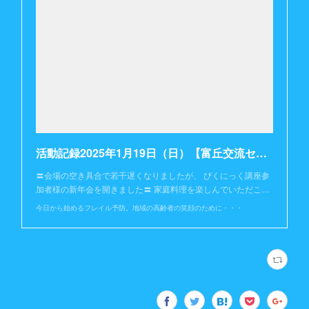
活動記録2025年1月19日（日）【富丘交流センター】
〓会場の空き具合で若干遅くなりましたが、 ぴくにっく講座参
加者様の新年会を開きました〓 家庭料理を楽しんでいただこ…
今日から始めるフレイル予防。地域の高齢者の笑顔のために・・・