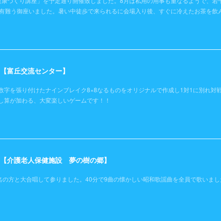
健康づくり講座」を予定通り開催致しました。8月は私用の用事も重なるようで、若
き有難う御座いました。暑い中徒歩で来られるに会場入り後、すぐに冷えたお茶を飲
日）【富丘交流センター】
数字を張り付けたナインブレイク8×8なるものをオリジナルで作成し1対1に別れ対
し算が加わる、大変楽しいゲームです！！
土）【介護老人保健施設 夢の樹の郷】
名の方と大合唱して参りました。40分で9曲の懐かしい昭和歌謡曲を全員で歌いまし