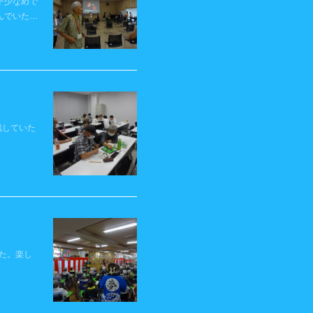
干少なめで
んでいた…
戦していた
た。楽し