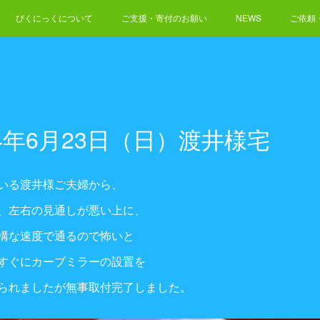
ぴくにっくについて
ご支援・寄付のお願い
NEWS
ご依頼
4年6月23日（日）渡井様宅
いる渡井様ご夫婦から、
、左右の見通しが悪い上に、
構な速度で通るので怖いと
すぐにカーブミラーの設置を
られましたが無事取付完了しました。