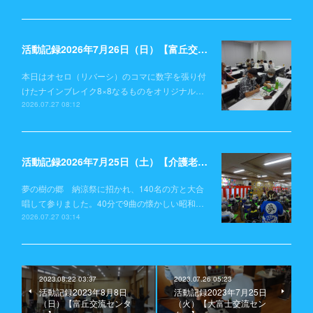
活動記録2026年7月26日（日）【富丘交流センター】
本日はオセロ（リバーシ）のコマに数字を張り付
けたナインブレイク8×8なるものをオリジナル…
2026.07.27 08:12
活動記録2026年7月25日（土）【介護老人保健施設 夢の樹の郷】
夢の樹の郷 納涼祭に招かれ、140名の方と大合
唱して参りました。40分で9曲の懐かしい昭和…
2026.07.27 03:14
2023.08.22 03:37
2023.07.26 05:23
活動記録2023年8月8日
活動記録2023年7月25日
（日）【富丘交流センタ
（火）【大富士交流セン