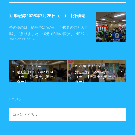
活動記録2026年7月25日（土）【介護老人保健施設 夢の樹の郷】
夢の樹の郷 納涼祭に招かれ、140名の方と大合
唱して参りました。40分で9曲の懐かしい昭和…
2026.07.27 03:14
2022.05.17 01:42
2022.04.11 08:35
活動記録2022年5月14日
活動記録2022年4月9日
（土）【大富士交流セン
（土）【大富士交流セン
ター】
ター】
0
コメント