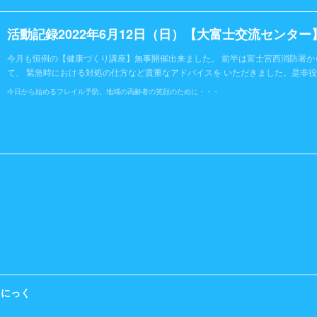
活動記録2022年6月12日（日）【大富士交流センター
今月も恒例の【健康づくり講座】無事開催出来ました。 前半は富士宮西消防署か
て、 緊急時における対処の仕方など貴重なアドバイスを いただきました。是非
今日から始めるフレイル予防。地域の高齢者の笑顔のために・・・
くにっく