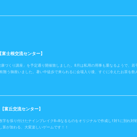
）【富士根交流センター】
健康づくり講座」を予定通り開催致しました。8月は私用の用事も重なるようで、若
き有難う御座いました。暑い中徒歩で来られるに会場入り後、すぐに冷えたお茶を飲
日）【富丘交流センター】
数字を張り付けたナインブレイク8×8なるものをオリジナルで作成し1対1に別れ対
し算が加わる、大変楽しいゲームです！！