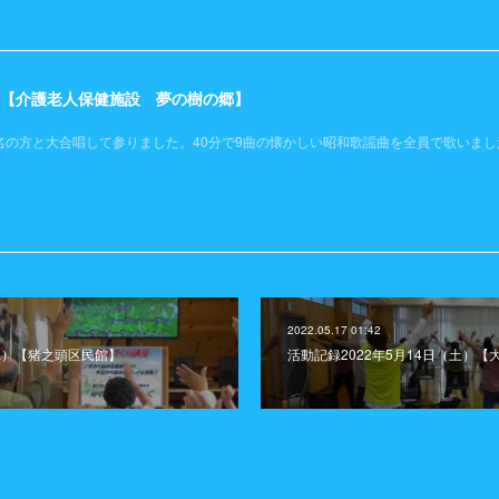
土）【介護老人保健施設 夢の樹の郷】
名の方と大合唱して参りました。40分で9曲の懐かしい昭和歌謡曲を全員で歌いまし
2022.05.17 01:42
（水）【猪之頭区民館】
活動記録2022年5月14日（土）