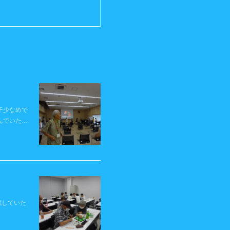
干少なめで
んでいた…
戦していた